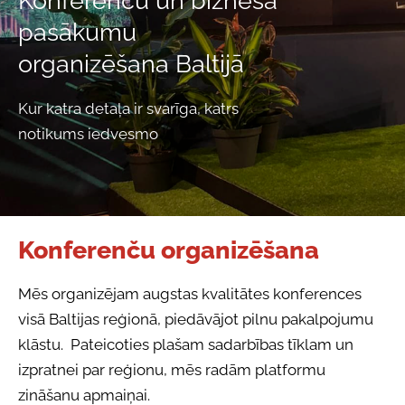
Konferenču un biznesa
pasākumu
organizēšana Baltijā
Kur katra detaļa ir svarīga, katrs
notikums iedvesmo
Konferenču organizēšana
Mēs organizējam augstas kvalitātes konferences
visā Baltijas reģionā, piedāvājot pilnu pakalpojumu
klāstu. Pateicoties plašam sadarbības tīklam un
izpratnei par reģionu, mēs radām platformu
zināšanu apmaiņai.